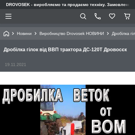
DROVOSEK - виробляємо та продаємо техніку. Замовлення п
Новини
Виробництво Drovosek НОВИНИ
Дробілка гі
Дробілка гілок від ВВП трактора ДС-120Т Дровосєк
19.11.2021