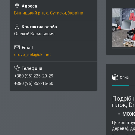
Вінницький р-н, с. Сутиски, Україна
Олексій Васильович
drovo_sek@ukr.net
+380 (95) 225-20-29
Опис
+380 (96) 852-16-50
Подрібн
гілок, D
МОЖ
Ця констру
дерева), д