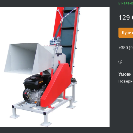
В наявн
129 
Купи
+380 (9
поверн