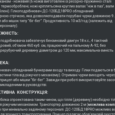
анізм - ножевий (6 ножів виготовлені із ресорно-пружинної сталі
 термооброблені; ножі кріплятьсяна круглих валах "ніж в паз", вали 
лені). Гілкоподрібнювач ДС-120БД18PRO обладнаний
рною стрічкою, яка дозволяєподавати порубані чурки довжиною 9..
 або мішок типу "біг-бег". Продуктивність 10 м3/год (залежить від
персоналу).
ЖНІСТЬ:
 подрібнювача забезпечує бензиновий двигун 18 к.с., 4 тактний
ровий, об'ємом 460 куб. см, працюючий на пальному А-92, без
рерубуючий деревину діаметром до 120 мм; максимальна ємність
ЕКА:
бнювач обладнаний бункерами входу та виходу. Гілки подаються в 
астини тіла від ріжучого механізму). Отримані чурки виходять чере
прицеп або мішки "біг-бег". Завжди при роботі використовуйте засоб
викладеними в руководстві.
ТИВНА КОНСТРУКЦІЯ:
ілка спроектована таким чином, що гілля (деревину) необхідно тіль
я ріжучим механізмом. Транспортер довжиною 2 м (
можлива компл
ю при мінімально задіяному персоналі. ДС-120БД18PRO можливо в
для зручного транспортування. Прицеп підлягає обов'язковій реєстр