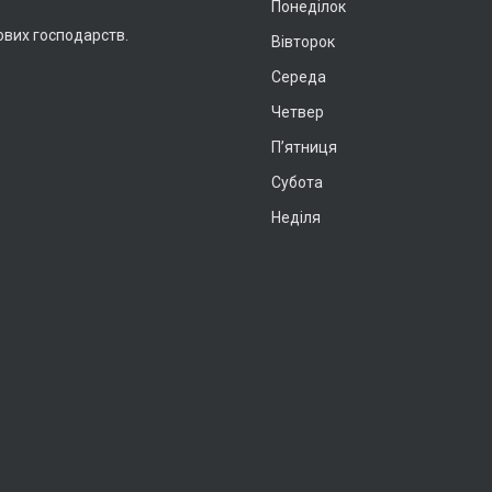
Понеділок
ових господарств.
Вівторок
Середа
Четвер
Пʼятниця
Субота
Неділя