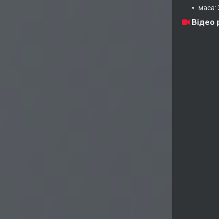
маса: 
Відео 