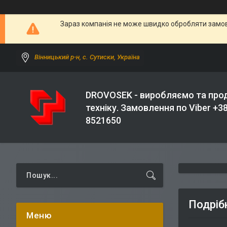
Зараз компанія не може швидко обробляти замовл
Вінницький р-н, с. Сутиски, Україна
DROVOSEK - виробляємо та про
техніку. Замовлення по Viber +3
8521650
Подріб