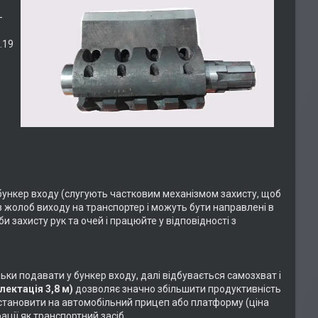
-
.19
бункер входу (слугують частковим механізмом захисту, щоб
з жолоб виходу на транспортер і можуть бути направлені в
и захисту рук та очей і працюйте у відповідності з
ки подавати у бункер входу, далі відбувається самозхват і
ектація 3,8 м)
дозволяє значно збільшити продуктивність
становити на автомобільний прицеп або платформу (ціна
ації як транспортний засіб.