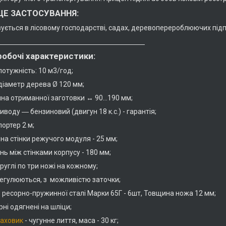
Е ЗАСТОСУВАННЯ:
ується в лісовому господарстві, садах, деревоперероблюючих підпр
робочі характеристики:
потужність: 10 м3/год;
діаметр дерева Ø 120 мм;
на отриманної заготовки ↔ 90...190 мм;
иводу ― бензиновий (двигун 18 к.с.) - гарантія;
ортер 2 м;
на стінки режучого модуля - 25 мм;
нь між стінками корпусу - 180 мм;
руглі по три ножі на кожному;
регулюються, з можливістю заточки;
з ресорно-пружинної сталі Марки 65Г - 6шт, Товщина ножа 12 мм;
ні одягнені на шліци;
маховик
- чугунне лиття, маса - 30 кг;