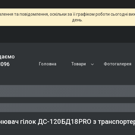
ення та повідомлення, оскільки за її графіком роботи сьогодні в
день.
даємо
8096
Головна
Товари
Фотогалерея
нювач гілок ДС-120БД18PRO з транспортеро