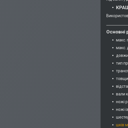
КРАЩ
Використов
Основні 
макс. 
макс. 
довжи
тип пр
трансп
товщи
відста
вали к
ножі 
ножі і
шестер
шків 