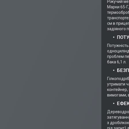
Ріжучий мех
Марки 65-Г,
термооброб
транспорте
см в прицеп
задіяного 
ПОТУ
Потужність
одноцилінд
проблем пе
бака 6,1 л.
БЕЗП
Гілкоподрі
утримати ч
контейнер, 
вимогами, 
ЕФЕК
Дереводроб
затягуванн
з дробілко
під запит) 